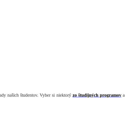
rady našich študentov.
Vyber si niektorý
zo študijných programov
a