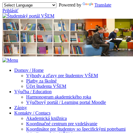
Powered by
Translate
Prihlásiť
Domov / Home
Výhody a zľavy pre študentov VŠEM
Platby za školné
Účet študenta VŠEM
Výučba / Education
Harmonogram akademického roka
Výučbový portál / Learning portal Moodle
Zápisy
Kontakty / Contacs
Akademická knižnica
Koordinačné centrum pre vzdelávanie
Koordinátor pre študentov so špecifickými potrebami