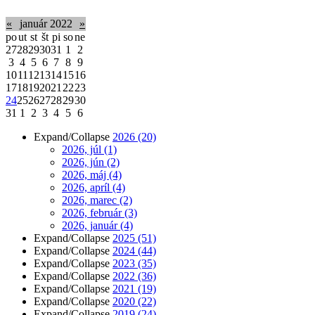
«
január 2022
»
po
ut
st
št
pi
so
ne
27
28
29
30
31
1
2
3
4
5
6
7
8
9
10
11
12
13
14
15
16
17
18
19
20
21
22
23
24
25
26
27
28
29
30
31
1
2
3
4
5
6
Expand/Collapse
2026
(20)
2026, júl
(1)
2026, jún
(2)
2026, máj
(4)
2026, apríl
(4)
2026, marec
(2)
2026, február
(3)
2026, január
(4)
Expand/Collapse
2025
(51)
Expand/Collapse
2024
(44)
Expand/Collapse
2023
(35)
Expand/Collapse
2022
(36)
Expand/Collapse
2021
(19)
Expand/Collapse
2020
(22)
Expand/Collapse
2019
(24)