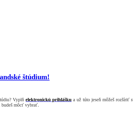
randské štúdium!
štúdiu? Vyplň
elektronickú prihlášku
a už túto jeseň môžeš rozšíriť 
a budeš môcť vybrať.