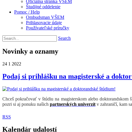
Oficiálna stránka VŠEM
Študijné oddelenie
Pomoc / Help
Ombudsman VŠEM
Prihlasovacie údaje
Používateľské príručky
Search
Novinky a oznamy
24
1
2022
Podaj si prihlášku na magisterské a dokto
Chceš pokračovať v štúdiu na magisterskom alebo doktorandskom 
pozri si aj ponuku našich
partnerských univerzít
v zahraničí, kam s
RSS
Kalendár udalostí