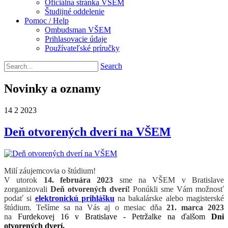
Oficiálna stránka VŠEM
Študijné oddelenie
Pomoc / Help
Ombudsman VŠEM
Prihlasovacie údaje
Používateľské príručky
Search
Novinky a oznamy
14
2
2023
Deň otvorených dverí na VŠEM
Milí záujemcovia o štúdium!
V utorok
14. februára 2023
sme na VŠEM v Bratislave
zorganizovali
Deň otvorených dverí!
Ponúkli sme Vám možnosť
podať si
elektronickú prihlášku
na bakalárske alebo magisterské
štúdium. Tešíme sa na Vás aj o mesiac dňa
21. marca 2023
na
Furdekovej 16 v Bratislave - Petržalke na ďalšom
Dni
otvorených dverí.