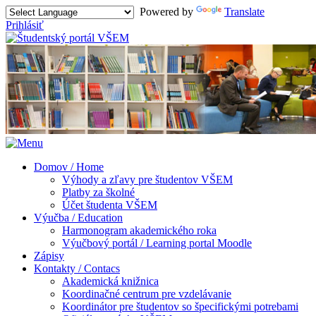
Powered by
Translate
Prihlásiť
Domov / Home
Výhody a zľavy pre študentov VŠEM
Platby za školné
Účet študenta VŠEM
Výučba / Education
Harmonogram akademického roka
Výučbový portál / Learning portal Moodle
Zápisy
Kontakty / Contacs
Akademická knižnica
Koordinačné centrum pre vzdelávanie
Koordinátor pre študentov so špecifickými potrebami