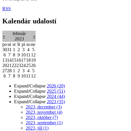
RSS
Kalendár udalostí
február
«
»
2023
po
ut
st
št
pi
so
ne
30
31
1
2
3
4
5
6
7
8
9
10
11
12
13
14
15
16
17
18
19
20
21
22
23
24
25
26
27
28
1
2
3
4
5
6
7
8
9
10
11
12
Expand/Collapse
2026
(20)
Expand/Collapse
2025
(51)
Expand/Collapse
2024
(44)
Expand/Collapse
2023
(35)
2023, december
(3)
2023, november
(4)
2023, október
(7)
2023, september
(1)
2023, júl
(1)