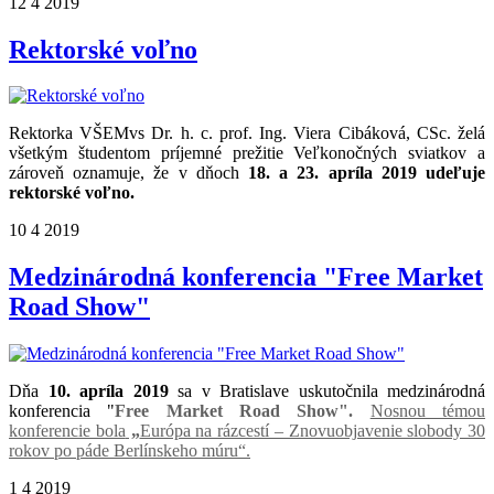
12
4
2019
Rektorské voľno
Rektorka VŠEMvs Dr. h. c. prof. Ing. Viera Cibáková, CSc. želá
všetkým študentom príjemné prežitie Veľkonočných sviatkov a
zároveň oznamuje, že v dňoch
18. a 23. apríla 2019 udeľuje
rektorské voľno.
10
4
2019
Medzinárodná konferencia "Free Market
Road Show"
Dňa
10. apríla 2019
sa v Bratislave
uskutočnila
medzinárodná
konferencia "
Free Market Road Show".
Nosnou témou
konferencie bola
„
Európa na rázcestí – Znovuobjavenie slobody 30
rokov po páde Berlínskeho múru
“.
1
4
2019