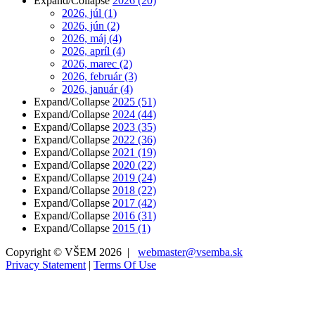
Expand/Collapse
2026
(20)
2026, júl
(1)
2026, jún
(2)
2026, máj
(4)
2026, apríl
(4)
2026, marec
(2)
2026, február
(3)
2026, január
(4)
Expand/Collapse
2025
(51)
Expand/Collapse
2024
(44)
Expand/Collapse
2023
(35)
Expand/Collapse
2022
(36)
Expand/Collapse
2021
(19)
Expand/Collapse
2020
(22)
Expand/Collapse
2019
(24)
Expand/Collapse
2018
(22)
Expand/Collapse
2017
(42)
Expand/Collapse
2016
(31)
Expand/Collapse
2015
(1)
Copyright © VŠEM 2026 |
webmaster@vsemba.sk
Privacy Statement
|
Terms Of Use