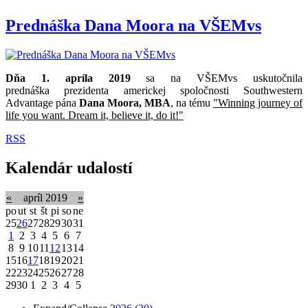
Prednáška Dana Moora na VŠEMvs
Dňa 1. apríla 2019
sa na VŠEMvs uskutočnila
prednáška prezidenta americkej spoločnosti Southwestern
Advantage pána
Dana Moora, MBA
, na tému
"Winning journey of
life you want. Dream it, believe it, do it!"
RSS
Kalendár udalostí
«
apríl 2019
»
po
ut
st
št
pi
so
ne
25
26
27
28
29
30
31
1
2
3
4
5
6
7
8
9
10
11
12
13
14
15
16
17
18
19
20
21
22
23
24
25
26
27
28
29
30
1
2
3
4
5