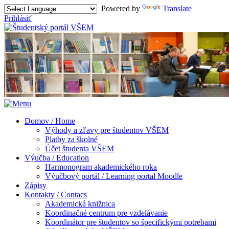
Powered by
Translate
Prihlásiť
Domov / Home
Výhody a zľavy pre študentov VŠEM
Platby za školné
Účet študenta VŠEM
Výučba / Education
Harmonogram akademického roka
Výučbový portál / Learning portal Moodle
Zápisy
Kontakty / Contacs
Akademická knižnica
Koordinačné centrum pre vzdelávanie
Koordinátor pre študentov so špecifickými potrebami