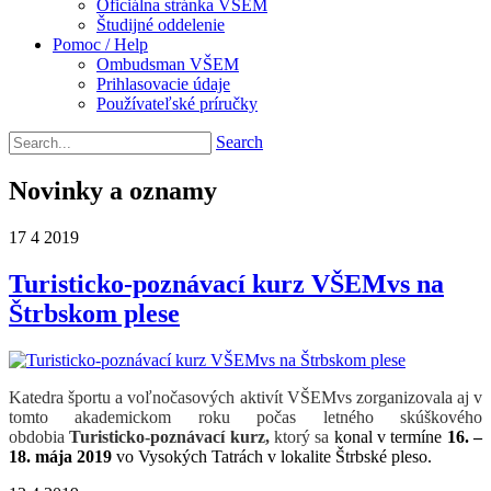
Oficiálna stránka VŠEM
Študijné oddelenie
Pomoc / Help
Ombudsman VŠEM
Prihlasovacie údaje
Používateľské príručky
Search
Novinky a oznamy
17
4
2019
Turisticko-poznávací kurz VŠEMvs na
Štrbskom plese
Katedra športu a voľnočasových aktivít VŠEMvs zorganizovala aj v
tomto akademickom roku počas letného skúškového
obdobia
Turisticko-poznávací kurz,
ktorý sa
konal v termíne
16. –
18. mája 2019
vo Vysokých Tatrách v lokalite Štrbské pleso.