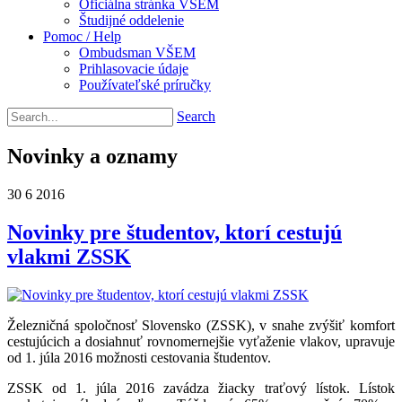
Oficiálna stránka VŠEM
Študijné oddelenie
Pomoc / Help
Ombudsman VŠEM
Prihlasovacie údaje
Používateľské príručky
Search
Novinky a oznamy
30
6
2016
Novinky pre študentov, ktorí cestujú
vlakmi ZSSK
Železničná spoločnosť Slovensko (ZSSK), v snahe zvýšiť komfort
cestujúcich a dosiahnuť rovnomernejšie vyťaženie vlakov, upravuje
od 1. júla 2016 možnosti cestovania študentov.
ZSSK od 1. júla 2016 zavádza žiacky traťový lístok. Lístok