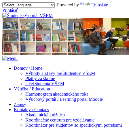
Powered by
Translate
Prihlásiť
Domov / Home
Výhody a zľavy pre študentov VŠEM
Platby za školné
Účet študenta VŠEM
Výučba / Education
Harmonogram akademického roka
Výučbový portál / Learning portal Moodle
Zápisy
Kontakty / Contacs
Akademická knižnica
Koordinačné centrum pre vzdelávanie
Koordinátor pre študentov so špecifickými potrebami