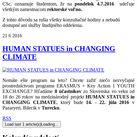
CSc. oznamuje študentom, že na
pondelok 4.7.2016
udeľuje
všetkým zamestnacom
rektorské voľno.
Z tohto dôvodu sa rušia všetky konzultačné hodiny a nebudú
dostupné ani služby študijného oddelenia.
21
6
2016
HUMAN STATUES in CHANGING
CLIMATE
Nemáte ešte program na leto? Chcete zažiť niečo nezvyčajné
prostredníctvom programu ERASMUS + Key Action 1 YOUTH
EXCHANGE? Hľadáme
8 účastníkov
zo Slovenska vo veku od
18 do 26 rokov na medzinárodný projekt
HUMAN STATUES in
CHANGING CLIMATE
, ktorý bude
14. - 22. júla 2016
v
Pazaryeri, Bilecik v
Turecku
.
RSS
Load last 1 article(s)
Loading...