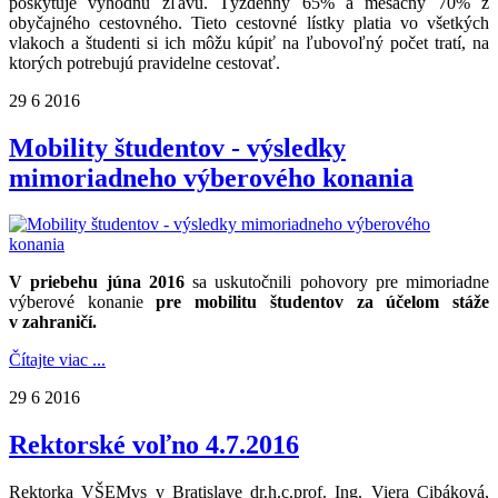
poskytuje výhodnú zľavu. Týždenný 65% a mesačný 70% z
obyčajného cestovného. Tieto cestovné lístky platia vo všetkých
vlakoch a študenti si ich môžu kúpiť na ľubovoľný počet tratí, na
ktorých potrebujú pravidelne cestovať.
29
6
2016
Mobility študentov - výsledky
mimoriadneho výberového konania
V priebehu júna 2016
sa uskutočnili pohovory pre mimoriadne
výberové konanie
pre mobilitu študentov
za účelom stáže
v zahraničí.
Čítajte viac ...
29
6
2016
Rektorské voľno 4.7.2016
Rektorka VŠEMvs v Bratislave dr.h.c.prof. Ing. Viera Cibáková,