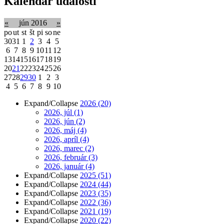
Kalendár udalostí
«
jún 2016
»
po
ut
st
št
pi
so
ne
30
31
1
2
3
4
5
6
7
8
9
10
11
12
13
14
15
16
17
18
19
20
21
22
23
24
25
26
27
28
29
30
1
2
3
4
5
6
7
8
9
10
Expand/Collapse
2026
(20)
2026, júl
(1)
2026, jún
(2)
2026, máj
(4)
2026, apríl
(4)
2026, marec
(2)
2026, február
(3)
2026, január
(4)
Expand/Collapse
2025
(51)
Expand/Collapse
2024
(44)
Expand/Collapse
2023
(35)
Expand/Collapse
2022
(36)
Expand/Collapse
2021
(19)
Expand/Collapse
2020
(22)