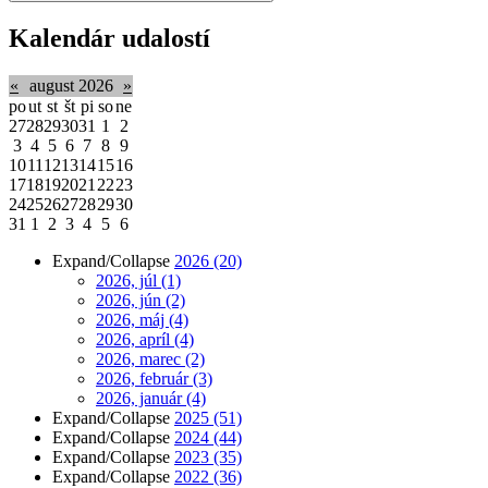
Kalendár udalostí
«
august 2026
»
po
ut
st
št
pi
so
ne
27
28
29
30
31
1
2
3
4
5
6
7
8
9
10
11
12
13
14
15
16
17
18
19
20
21
22
23
24
25
26
27
28
29
30
31
1
2
3
4
5
6
Expand/Collapse
2026
(20)
2026, júl
(1)
2026, jún
(2)
2026, máj
(4)
2026, apríl
(4)
2026, marec
(2)
2026, február
(3)
2026, január
(4)
Expand/Collapse
2025
(51)
Expand/Collapse
2024
(44)
Expand/Collapse
2023
(35)
Expand/Collapse
2022
(36)