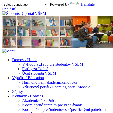
Powered by
Translate
Prihlásiť
Domov / Home
Výhody a zľavy pre študentov VŠEM
Platby za školné
Účet študenta VŠEM
Výučba / Education
Harmonogram akademického roka
Výučbový portál / Learning portal Moodle
Zápisy
Kontakty / Contacs
Akademická knižnica
Koordinačné centrum pre vzdelávanie
Koordinátor pre študentov so špecifickými potrebami