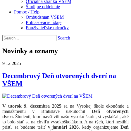
Oficiálna stránka VŠEM
Študijné oddelenie
Pomoc / Help
Ombudsman VŠEM
Prihlasovacie údaje
Používateľské príručky
Search
Novinky a oznamy
9
12
2025
Decembrový Deň otvorených dverí na
VŠEM
V utorok 9. decembra 2025
sa na Vysokej škole ekonómie a
manažmentu v Bratislave uskutočnil
Deň otvorených
dverí.
Študenti, ktorí navštívili našu vysokú školu, si vyskúšali, aké
to bolo stať sa na chvíľu vysokoškolákom. A na tých, ktorí nestihli
prísť, sa budeme tešiť
v januári 2026
, kedy organizujeme
Deň