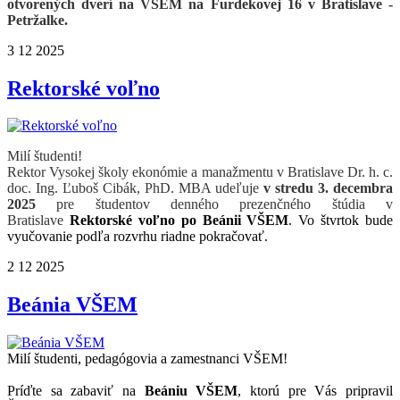
otvorených dverí na VŠEM
na Furdekovej 16 v Bratislave -
Petržalke.
3
12
2025
Rektorské voľno
Milí študenti!
Rektor Vysokej školy ekonómie a manažmentu v Bratislave Dr. h. c.
doc. Ing. Ľuboš Cibák, PhD. MBA udeľuje
v stredu 3. decembra
2025
pre študentov denného prezenčného štúdia v
Bratislave
Rektorské voľno po Beánii VŠEM
. Vo štvrtok bude
vyučovanie podľa rozvrhu riadne pokračovať.
2
12
2025
Beánia VŠEM
Milí študenti, pedagógovia a zamestnanci VŠEM!
Príďte sa zabaviť na
Beániu VŠEM
, ktorú pre Vás pripravil