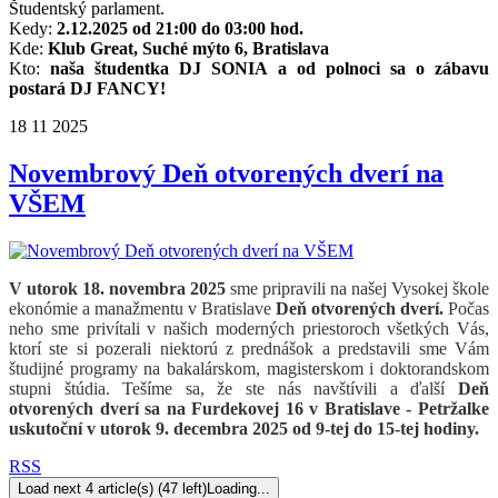
Študentský parlament.
Kedy:
2.12.2025 od 21:00 do 03:00 hod.
Kde:
Klub Great, Suché mýto 6, Bratislava
Kto:
naša študentka DJ SONIA a od polnoci sa o zábavu
postará DJ FANCY!
18
11
2025
Novembrový Deň otvorených dverí na
VŠEM
V utorok 18. novembra 2025
sme pripravili na našej Vysokej škole
ekonómie a manažmentu v Bratislave
Deň otvorených dverí.
Počas
neho sme privítali v našich moderných priestoroch všetkých Vás,
ktorí ste si pozerali niektorú z prednášok a predstavili sme Vám
študijné programy na bakalárskom, magisterskom i doktorandskom
stupni štúdia. Tešíme sa, že ste nás navštívili a ďalší
Deň
otvorených dverí sa na Furdekovej 16 v Bratislave - Petržalke
uskutoční v utorok 9. decembra 2025 od 9-tej do 15-tej hodiny.
RSS
Load next 4 article(s) (47 left)
Loading...