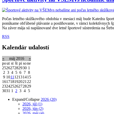
Počas letného skúškového obdobia v mesiaci máj bude Katedra šport
ponúkame obľúbené plávanie a posilňovanie, v rámci kolektívnych šp
Na záver mája sú naplánované dve letné športové sústredenia na Štr
RSS
Kalendár udalostí
«
máj 2016
»
po
ut
st
št
pi
so
ne
25
26
27
28
29
30
1
2
3
4
5
6
7
8
9
10
11
12
13
14
15
16
17
18
19
20
21
22
23
24
25
26
27
28
29
30
31
1
2
3
4
5
Expand/Collapse
2026
(20)
2026, júl
(1)
2026, jún
(2)
2026, máj
(4)