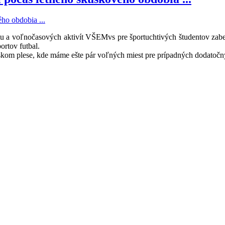
u a voľnočasových aktivít VŠEMvs pre športuchtivých študentov zabez
ortov futbal.
bskom plese, kde máme ešte pár voľných miest pre prípadných dodatoč