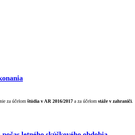
 konania
nie za účelom
štúdia v AR 2016/2017
a za účelom
stáže v zahraničí
.
počas letného skúškového obdobia ...