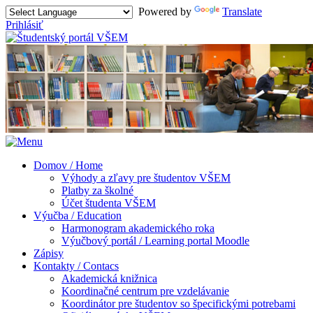
Powered by
Translate
Prihlásiť
Domov / Home
Výhody a zľavy pre študentov VŠEM
Platby za školné
Účet študenta VŠEM
Výučba / Education
Harmonogram akademického roka
Výučbový portál / Learning portal Moodle
Zápisy
Kontakty / Contacs
Akademická knižnica
Koordinačné centrum pre vzdelávanie
Koordinátor pre študentov so špecifickými potrebami