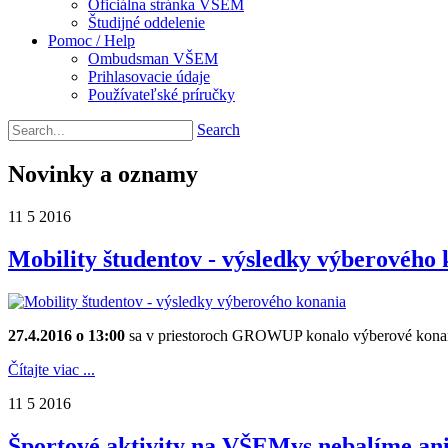
Oficiálna stránka VŠEM
Študijné oddelenie
Pomoc / Help
Ombudsman VŠEM
Prihlasovacie údaje
Používateľské príručky
Search
Novinky a oznamy
11
5
2016
Mobility študentov - výsledky výberového
27.4.2016 o 13:00
sa v priestoroch GROWUP konalo výberové kona
Čítajte viac ...
11
5
2016
Športové aktivity na VŠEMvs nebalíme ani 