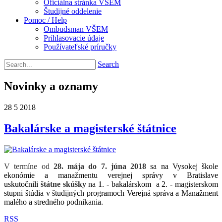
Oficiálna stránka VŠEM
Študijné oddelenie
Pomoc / Help
Ombudsman VŠEM
Prihlasovacie údaje
Používateľské príručky
Search
Novinky a oznamy
28
5
2018
Bakalárske a magisterské štátnice
V termíne od
28. mája do 7. júna 2018
sa na Vysokej škole
ekonómie a manažmentu verejnej správy v Bratislave
uskutočnili
štátne skúšky
na 1. - bakalárskom a 2. - magisterskom
stupni štúdia v študijných programoch Verejná správa a Manažment
malého a stredného podnikania.
RSS