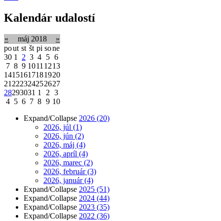
Kalendár udalostí
«
máj 2018
»
po
ut
st
št
pi
so
ne
30
1
2
3
4
5
6
7
8
9
10
11
12
13
14
15
16
17
18
19
20
21
22
23
24
25
26
27
28
29
30
31
1
2
3
4
5
6
7
8
9
10
Expand/Collapse
2026
(20)
2026, júl
(1)
2026, jún
(2)
2026, máj
(4)
2026, apríl
(4)
2026, marec
(2)
2026, február
(3)
2026, január
(4)
Expand/Collapse
2025
(51)
Expand/Collapse
2024
(44)
Expand/Collapse
2023
(35)
Expand/Collapse
2022
(36)