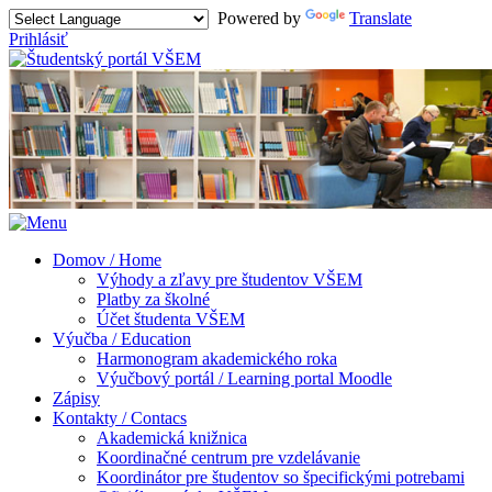
Powered by
Translate
Prihlásiť
Domov / Home
Výhody a zľavy pre študentov VŠEM
Platby za školné
Účet študenta VŠEM
Výučba / Education
Harmonogram akademického roka
Výučbový portál / Learning portal Moodle
Zápisy
Kontakty / Contacs
Akademická knižnica
Koordinačné centrum pre vzdelávanie
Koordinátor pre študentov so špecifickými potrebami