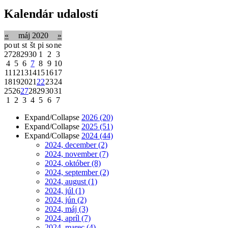
Kalendár udalostí
«
máj 2020
»
po
ut
st
št
pi
so
ne
27
28
29
30
1
2
3
4
5
6
7
8
9
10
11
12
13
14
15
16
17
18
19
20
21
22
23
24
25
26
27
28
29
30
31
1
2
3
4
5
6
7
Expand/Collapse
2026
(20)
Expand/Collapse
2025
(51)
Expand/Collapse
2024
(44)
2024, december
(2)
2024, november
(7)
2024, október
(8)
2024, september
(2)
2024, august
(1)
2024, júl
(1)
2024, jún
(2)
2024, máj
(3)
2024, apríl
(7)
2024, marec
(4)