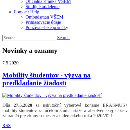
Oficiálna stránka VŠEM
Študijné oddelenie
Pomoc / Help
Ombudsman VŠEM
Prihlasovacie údaje
Používateľské príručky
Search
Novinky a oznamy
7
5
2020
Mobility študentov - výzva na
predkladanie žiadostí
Dňa
27.5.2020
sa uskutoční výberové konanie ERASMUS+
mobility študentov za účelom štúdia, stáže a absolventskej stáže v
zahraničí pre zimný semester akademického roka 2020/2021.
RSS