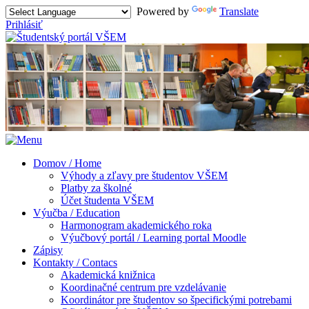
Powered by
Translate
Prihlásiť
Domov / Home
Výhody a zľavy pre študentov VŠEM
Platby za školné
Účet študenta VŠEM
Výučba / Education
Harmonogram akademického roka
Výučbový portál / Learning portal Moodle
Zápisy
Kontakty / Contacs
Akademická knižnica
Koordinačné centrum pre vzdelávanie
Koordinátor pre študentov so špecifickými potrebami