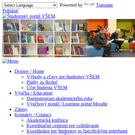
Powered by
Translate
Prihlásiť
Domov / Home
Výhody a zľavy pre študentov VŠEM
Platby za školné
Účet študenta VŠEM
Výučba / Education
Harmonogram akademického roka
Výučbový portál / Learning portal Moodle
Zápisy
Kontakty / Contacs
Akademická knižnica
Koordinačné centrum pre vzdelávanie
Koordinátor pre študentov so špecifickými potrebami