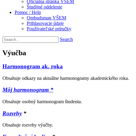
Oficiálna stránka VŠEM
Študijné oddelenie
Pomoc / Help
Ombudsman VŠEM
Prihlasovacie údaje
Používateľské príručky
Search
Výučba
Harmonogram ak. roka
Obsahuje odkazy na aktuálne harmonogramy akademického roka.
Môj harmonogram *
Obsahuje osobný harmonogram študenta.
Rozvrhy
*
Obsahuje rozvrhy výučby.